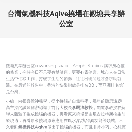
台灣氣機科技Aqive撓場在觀塘共享辦
公室
觀塘共享辦公室coworking space –Amphi Studios 講求身心靈
的修業，今時今日不只要身體健康，更要心靈健康。城市人在日常
生活中忙碌工作，打破了生活的節奏，往往出現問題才會求助就
醫。在最近的報告中，香港的快樂指數是排名88，而亞洲排名第1
是台灣。
小編一向很喜歡神秘學，從小接觸超自然科學，幾年前聽思遠,薛
高主持的試圖解密認識了前台大校長
李嗣涔教授
，知道李教授在蘇
聯人體驗了生成撓場的機器，再看原來撓場是由尼古拉特斯拉生前
發現過，再看原來撓場原來應用在風水,氣功,特異功能等領域。不
久看到
氣機科技Aqive
做出了撓場的機器，而且非常小巧。心想買