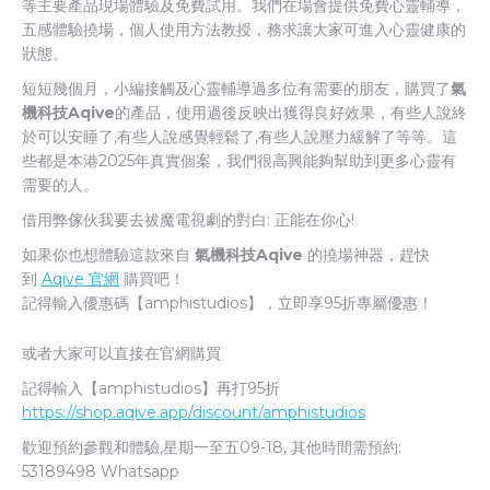
等主要產品現場體驗及免費試用。我們在場會提供免費心靈輔導，
五感體驗撓場，個人使用方法教授，務求讓大家可進入心靈健康的
狀態。
短短幾個月，小編接觸及心靈輔導過多位有需要的朋友，購買了
氣
機科技Aqive
的產品，使用過後反映出獲得良好效果，有些人說終
於可以安睡了,有些人說感覺輕鬆了,有些人說壓力緩解了等等。這
些都是本港2025年真實個案，我們很高興能夠幫助到更多心靈有
需要的人。
借用弊傢伙我要去祓魔電視劇的對白: 正能在你心!
如果你也想體驗這款來自
氣機科技Aqive
的撓場神器，趕快
到
Aqive 官網
購買吧！
記得輸入優惠碼【amphistudios】，立即享95折專屬優惠！
或者大家可以直接在官網購買
記得輸入【amphistudios】再打95折
https://shop.aqive.app/discount/amphistudios
歡迎預約參觀和體驗,星期一至五09-18, 其他時間需預約:
53189498 Whatsapp