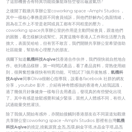
了這部機會否有特異功能或像龍珠悟空發出龜波氣功?
之後開了觀塘共享辦公室coworking space –Amphi Studios ，
其中一樣核心事務是跟不同會員傾訴，與他們舒解內心負面情緒，
因為在工作上不管是老闆或員工都有不同程度的壓力，
coworking space共享辦公室的作用是主動問候會員，跟進他們
的困難，看怎樣解決或幫忙。其實這幾年香港人工作和生活壓力負
擔大，表面笑哈哈，但有苦不敢言，我們開辦共享辦公室希望借助
社區能量，幫助有心理壓力的朋友。
偶爾下知道
氣機科技Aqive
找香港合作伙伴，我們很快就自然地合
作。收到產品樣辦，第一時間試產品，看了產品資料，背熟使用細
則，很興奮想像很快有特異功能。可惜試了1個月後無感，
氣機科
技Aqive
同事Olivia很耐心指導我，說看各facebook 社群的網友
分享，youtube 影片，介紹有神奇體感強的香港奇人給我認識，
過了幾個月好像健身一樣每日去用產品，發現真的有些變化出現
了。其中有感是放鬆感覺和減少緊張，當然人人體感不同，有些人
試過能量突然灌頂。
除了我個人開始有感外，亦開始接觸到香港朋友在不同渠道知觀塘
共享辦公室coworking space –Amphi Studios 那裡有台灣
氣機
科技Aqive
的撓定,撓氣源寶,盒炁,炁環,銅金字塔,水晶金字塔,晶炁