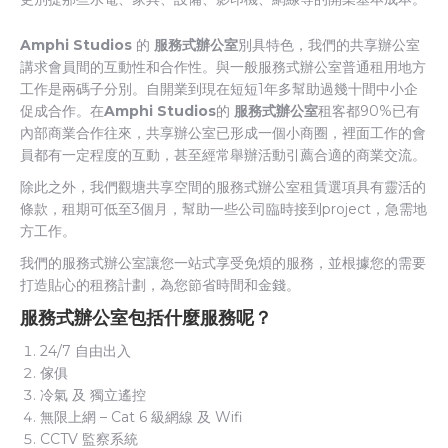
Amphi Studios
的
服務式辦公室
別具特色，我們的共享辦公室
講求會員間的互動性和合作性。與一般服務式辦公室普通租用地方
工作是兩碼子分別。自開業到現在短短1年多幫助過幾十間中小企
促成合作。在
Amphi Studios
的
服務式辦公室
租客都90%已有
內部商業合作往來，共享辦公室已形成一個小商圈，裡面工作的會
員都有一定程度的互動，甚至經常舉辦活動引薦合適的商業交流。
除此之外，我們觀塘共享空間的服務式辦公室租賃選項具有靈活的
條款，租期可低至3個月，幫助一些公司臨時接到project，急需地
方工作。
我們的服務式辦公室讓您一站式享受免煩的服務，並根據您的需要
打造貼心的租務計劃，為您節省時間和金錢。
服務式辦公室包括什麼服務呢？
24/7 自由出入
傢俱
冷氣 及 獨立遙控
無限上網 – Cat 6 級網線 及 Wifi
CCTV 監察系統