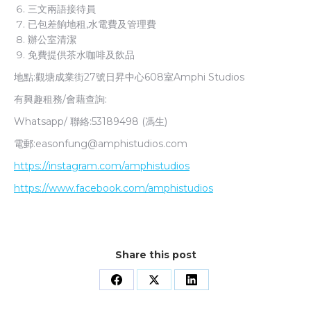
三文兩語接待員
已包差餉地租,水電費及管理費
辦公室清潔
免費提供茶水咖啡及飲品
地點:觀塘成業街27號日昇中心608室Amphi Studios
有興趣租務/會藉查詢:
Whatsapp/ 聯絡:53189498 (馮生)
電郵:
easonfung@amphistudios.com
https://instagram.com/amphistudios
https://www.facebook.com/amphistudios
Share this post
Share
Share
Share
on
on
on