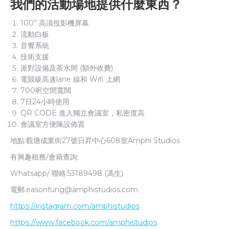
我們的活動場地提供什麼東西？
100” 高清投影機屏幕
流動白板
音響系統
技術支援
派對設備及茶水間 (額外收費)
電競級高速lane 線和 Wifi 上網
700呎空間寬闊
7日24小時使用
QR CODE 進入獨立會議室，私密度高
會議室方便陳設佈置
地點:觀塘成業街27號日昇中心608室Amphi Studios
有興趣租務/會藉查詢:
Whatsapp/ 聯絡:53189498 (馮生)
電郵:
easonfung@amphistudios.com
https://instagram.com/amphistudios
https://www.facebook.com/amphistudios